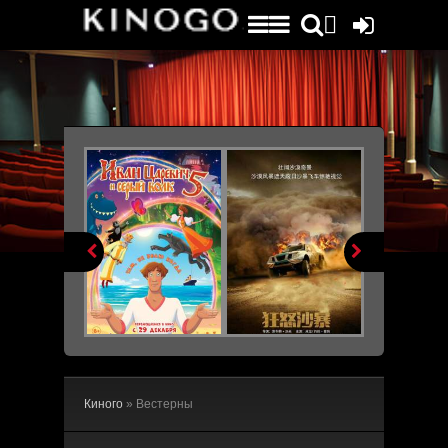


Киного
» Вестерны