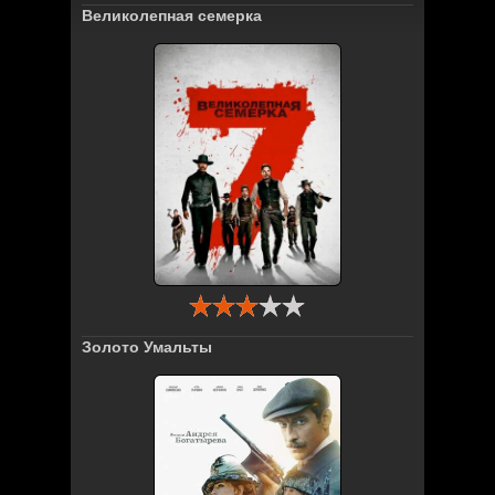
Великолепная семерка
Золото Умальты