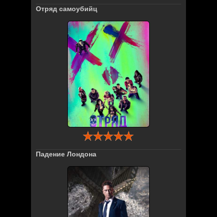
Отряд самоубийц
Падение Лондона