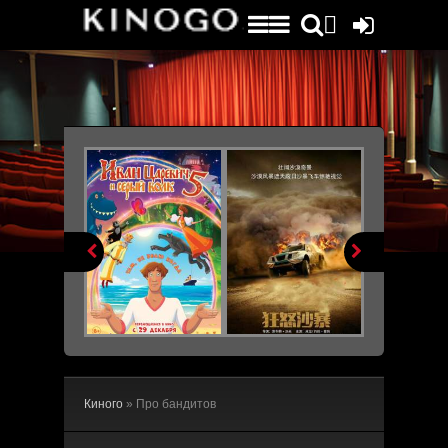


Киного
» Про бандитов