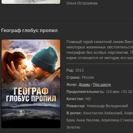
Ольга Остроумова
Географ глобус пропил
12-10-2023, 09:23
Главный герой сюжетной линии Викт
некоторых жизненных обстоятельст
географии без особых перспектив. 
корне отличается от методик его колл
Год:
2013
Страна:
Россия
Жанр:
Драмы
/
Про школу
Продолжительность:
110 мин. / 01:10
Качество:
HD
Режиссер:
Александр Велединский
В ролях:
Константин Хабенский, Анфи
Брик, Анна Уколова, Агриппина Стекло
Золотко