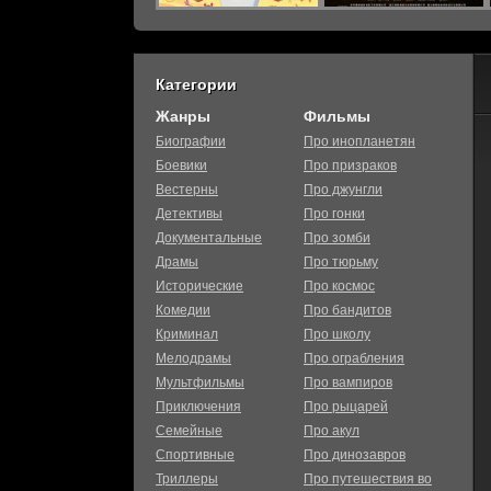
Категории
Жанры
Фильмы
Биографии
Про инопланетян
Боевики
Про призраков
Вестерны
Про джунгли
Детективы
Про гонки
Документальные
Про зомби
Драмы
Про тюрьму
Исторические
Про космос
Комедии
Про бандитов
Криминал
Про школу
Мелодрамы
Про ограбления
Мультфильмы
Про вампиров
Приключения
Про рыцарей
Семейные
Про акул
Спортивные
Про динозавров
Триллеры
Про путешествия во