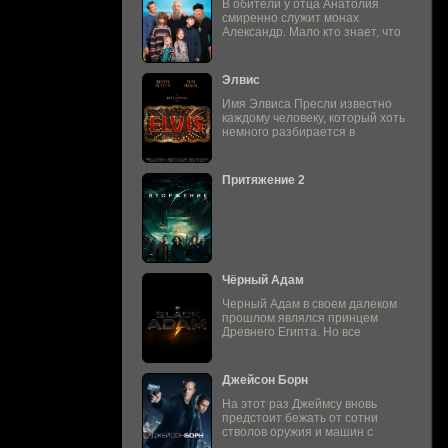
В обители у отца Анатолия
смиренно служит монах
Александр. Мало кто знает, что
Элвис
Имя Элвиса Пресли известно
каждому человеку, который хоть
немного разбирается в
Притяжение 2
Чёрный Адам
Черный Адам в своем далеком
прошлом являлся принцем
Древнего Египта. Но все
Джейсон Борн
На этот раз Джеймсу вновь
предстоит бежать от сотни
стволов оружия и машин с