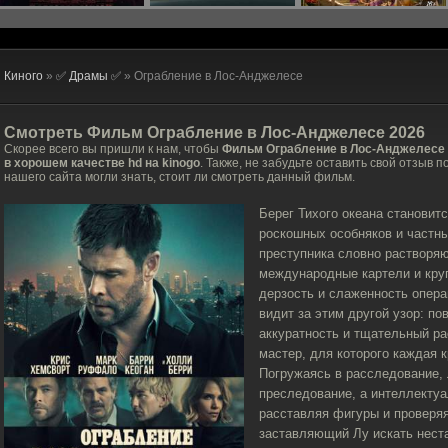
Киного
»
✅ Драмы ✅
» Ограбление в Лос-Анджелесе
Смотреть Фильм
Ограбление в Лос-Анджелесе
2026
Скорее всего вы пришли к нам, чтобы
Фильм Ограбление в Лос-Анджелесе 
в хорошем качестве hd на kinogo
. Также, не забудьте оставить свой отзыв 
нашего сайта могли знать, стоит ли смотреть данный фильм.
Берег Тихого океана становитс
роскошных особняков и частны
преступника словно растворяю
международные картели и кру
дерзость и слаженность опер
видит за этим другой узор: п
аккуратность и тщательный ра
мастер, для которого каждая 
Погружаясь в расследование, 
преследование, а интеллектуа
расставляя фигуры и проверяя
заставляющий Лу искать нест