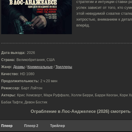
стратегии и интуиции ставки р
успех зависит от того, кто с
этой невидимой схватке сталк
хитростью, вниманием к дета
вперёд.
Дата выхода:
2026
Страна:
Великобритания, США
Жанр:
Драмы
/
Криминальные
/
Триллеры
Качество:
HD 1080
Продолжительность:
2 ч 20 мин
Режиссер:
Барт Лэйтон
Актеры:
Крис Хемсворт, Марк Руффало, Холли Берри, Барри Кеоган, Кори Х
Бабак Тафти, Девон Бостик
Ограбление в Лос-Анджелесе (2026) смотреть
Плеер
Плеер 2
Трейлер