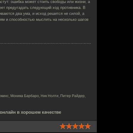
астут: ошибка может стоить свободы или жизни, а
умеет предугадать следующий ход противника. В
иваются два ума, и исход решится не силой, а
лям и способностью мыслить на несколько шагов
окинс, Моника Барбаро, Ник Нолти, Питер Райдер,
 онлайн в хорошем качестве