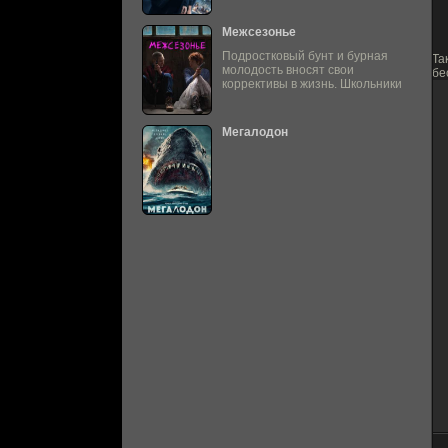
Межсезонье
Подростковый бунт и бурная
Та
молодость вносят свои
бе
коррективы в жизнь. Школьники
Мегалодон