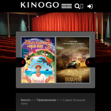


Киного
»
✅ Приключения ✅
» Самая большая
луна